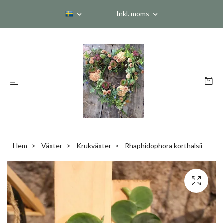
Inkl. moms
Hem
Växter
Krukväxter
Rhaphidophora korthalsii