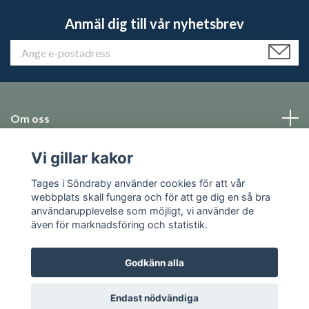
Anmäl dig till vår nyhetsbrev
Om oss
Vi gillar kakor
Emballage
Tages i Söndraby använder cookies för att vår
Sociala medier
webbplats skall fungera och för att ge dig en så bra
användarupplevelse som möjligt, vi använder de
även för marknadsföring och statistik.
Godkänn alla
© 2026 Tages i Söndraby
Endast nödvändiga