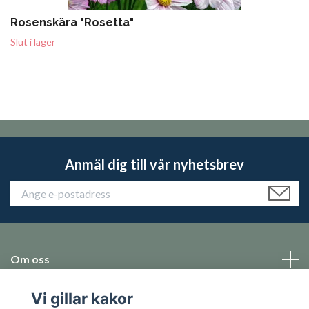
Rosenskära "Rosetta"
Slut i lager
Anmäl dig till vår nyhetsbrev
Om oss
Vi gillar kakor
Emballage