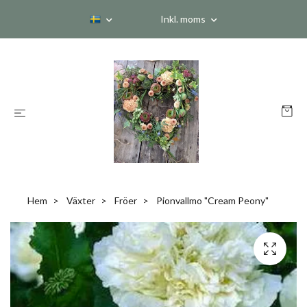
Inkl. moms
Hem
Växter
Fröer
Pionvallmo "Cream Peony"