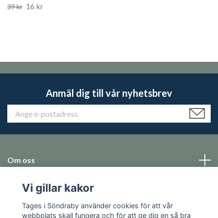
16 kr
39 kr
Anmäl dig till vår nyhetsbrev
Om oss
Vi gillar kakor
Emballage
Tages i Söndraby använder cookies för att vår
Sociala medier
webbplats skall fungera och för att ge dig en så bra