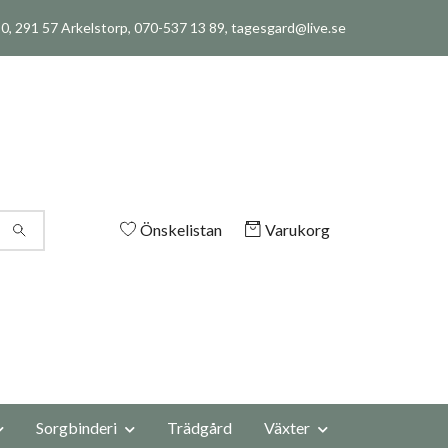
, 291 57 Arkelstorp, 070-537 13 89,
tagesgard@live.se
Önskelistan
Varukorg
Sorgbinderi
Trädgård
Växter