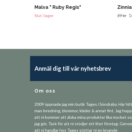
Malva " Ruby Regis"
Zinnia
1
Slut i lager
39 kr
Anmäl dig till vår nyhetsbrev
Om oss
2009 öppnade jag min butik Tages i Söndraby. Här hit
man inredning, blommor, kläder & annat fint. Jag hop
att ni kommer att älska mina produkter lika mycket s
jag gör. Tack för att ni stödjer ett litet företag. Geno
att ni handlar hos Tages stöttar ni en levande