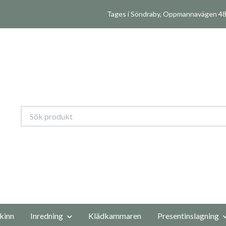
Tages i Söndraby, Oppmannavägen 480
kinn
Inredning
Klädkammaren
Presentinslagning