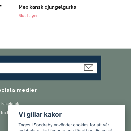
"
Mexikansk djungelgurka
Slut i lager
ociala medier
Facebook
Instagram
Vi gillar kakor
Tages i Söndraby använder cookies för att vår
webbplats skall fungera och för att ge dig en så