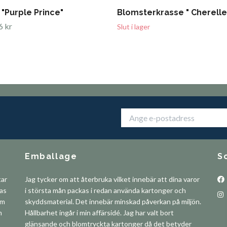
 "Purple Prince"
Blomsterkrasse " Cherelle
6 kr
Slut i lager
Emballage
S
tar
Jag tycker om att återbruka vilket innebär att dina varor
pas
i största mån packas i redan använda kartonger och
om
skyddsmaterial. Det innebär minskad påverkan på miljön.
m
Hållbarhet ingår i min affärsidé. Jag har valt bort
glänsande och blomtryckta kartonger då det betyder