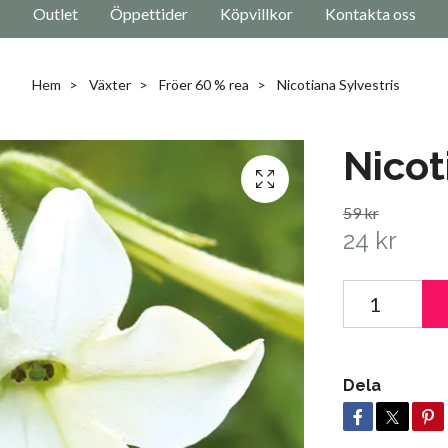
Outlet
Öppettider
Köpvillkor
Kontakta oss
Hem
Växter
Fröer 60 % rea
Nicotiana Sylvestris
Nicot
59 kr
24 kr
Dela