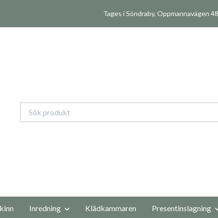
Tages i Söndraby, Oppmannavägen 480
kinn
Inredning
Klädkammaren
Presentinslagning