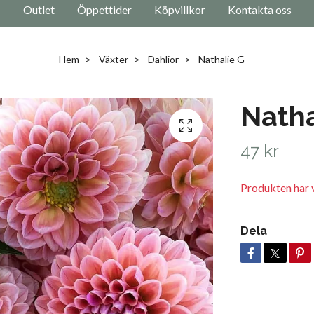
Outlet
Öppettider
Köpvillkor
Kontakta oss
Hem
Växter
Dahlior
Nathalie G
Natha
47 kr
Produkten har v
Dela