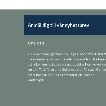
Anmäl dig till vår nyhetsbrev
Om oss
2009 öppnade jag min butik Tages i Söndraby. Här hit
man inredning, blommor, kläder & annat fint. Jag hop
att ni kommer att älska mina produkter lika mycket s
jag gör. Tack för att ni stödjer ett litet företag. Geno
att ni handlar hos Tages stöttar ni en levande
landsbygd.