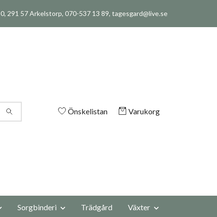
, 291 57 Arkelstorp, 070-537 13 89,
tagesgard@live.se
Önskelistan
Varukorg
Sorgbinderi
Trädgård
Växter