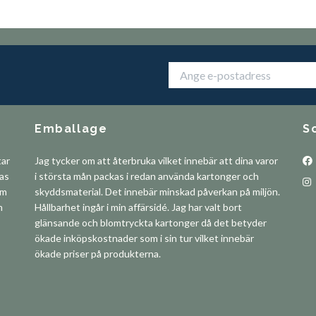
Emballage
S
tar
Jag tycker om att återbruka vilket innebär att dina varor
pas
i största mån packas i redan använda kartonger och
om
skyddsmaterial. Det innebär minskad påverkan på miljön.
m
Hållbarhet ingår i min affärsidé. Jag har valt bort
glänsande och blomtryckta kartonger då det betyder
ökade inköpskostnader som i sin tur vilket innebär
ökade priser på produkterna.