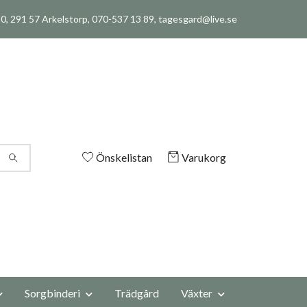
, 291 57 Arkelstorp, 070-537 13 89,
tagesgard@live.se
Önskelistan
Varukorg
Sorgbinderi
Trädgård
Växter