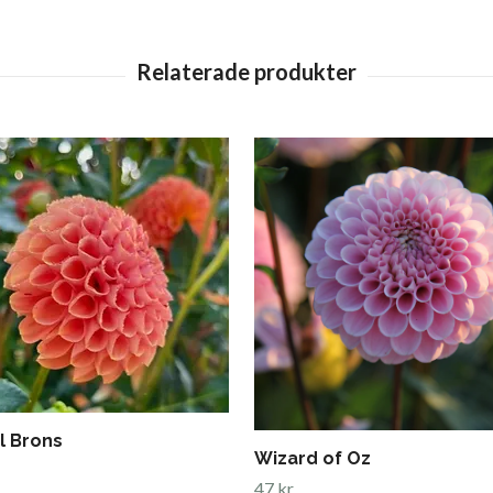
l Brons
Wizard of Oz
47 kr