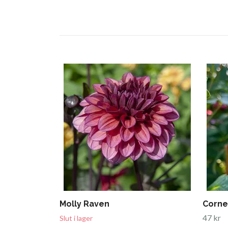
Molly Raven
Corne
47 kr
Slut i lager