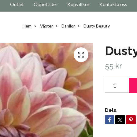
Outlet
Öppettider
Köpvillkor
Kontakta oss
Hem
Växter
Dahlior
Dusty Beauty
Dust
55 kr
Dela