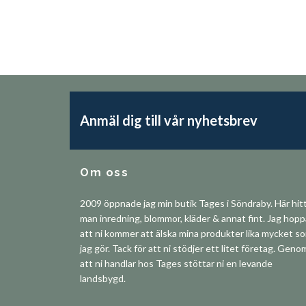
Anmäl dig till vår nyhetsbrev
Om oss
2009 öppnade jag min butik Tages i Söndraby. Här hit
man inredning, blommor, kläder & annat fint. Jag hop
att ni kommer att älska mina produkter lika mycket s
jag gör. Tack för att ni stödjer ett litet företag. Geno
att ni handlar hos Tages stöttar ni en levande
landsbygd.