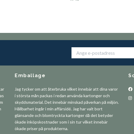
Emballage
S
tar
Jag tycker om att återbruka vilket innebär att dina varor
pas
i största mån packas i redan använda kartonger och
om
skyddsmaterial. Det innebär minskad påverkan på miljön.
m
Hållbarhet ingår i min affärsidé. Jag har valt bort
glänsande och blomtryckta kartonger då det betyder
ökade inköpskostnader som i sin tur vilket innebär
ökade priser på produkterna.