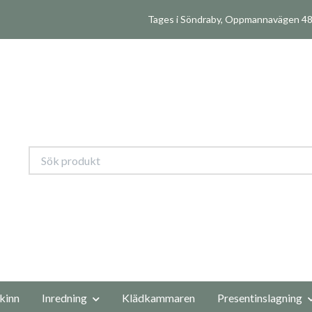
Tages i Söndraby, Oppmannavägen 480
kinn
Inredning
Klädkammaren
Presentinslagning