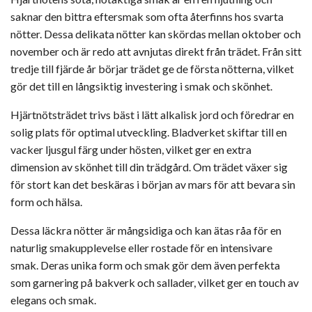
saknar den bittra eftersmak som ofta återfinns hos svarta
nötter. Dessa delikata nötter kan skördas mellan oktober och
november och är redo att avnjutas direkt från trädet. Från sitt
tredje till fjärde år börjar trädet ge de första nötterna, vilket
gör det till en långsiktig investering i smak och skönhet.
Hjärtnötsträdet trivs bäst i lätt alkalisk jord och föredrar en
solig plats för optimal utveckling. Bladverket skiftar till en
vacker ljusgul färg under hösten, vilket ger en extra
dimension av skönhet till din trädgård. Om trädet växer sig
för stort kan det beskäras i början av mars för att bevara sin
form och hälsa.
Dessa läckra nötter är mångsidiga och kan ätas råa för en
naturlig smakupplevelse eller rostade för en intensivare
smak. Deras unika form och smak gör dem även perfekta
som garnering på bakverk och sallader, vilket ger en touch av
elegans och smak.