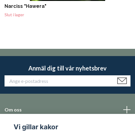
Narciss "Hawera"
Slut i lager
Anmäl dig till vår nyhetsbrev
Om oss
Vi gillar kakor
Emballage