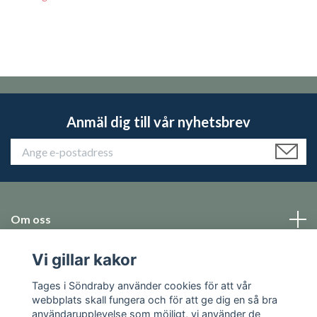
Anmäl dig till vår nyhetsbrev
Om oss
Vi gillar kakor
Emballage
Tages i Söndraby använder cookies för att vår
Sociala medier
webbplats skall fungera och för att ge dig en så bra
användarupplevelse som möjligt, vi använder de