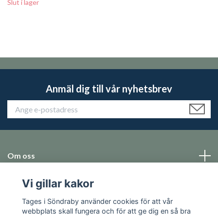
Slut i lager
Anmäl dig till vår nyhetsbrev
Om oss
Vi gillar kakor
Emballage
Tages i Söndraby använder cookies för att vår
Sociala medier
webbplats skall fungera och för att ge dig en så bra