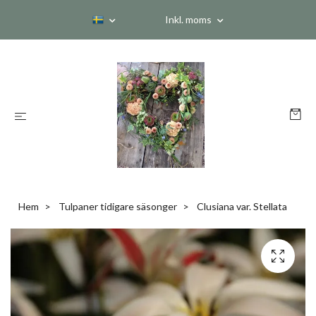
Inkl. moms
Hem
Tulpaner tidigare säsonger
Clusiana var. Stellata