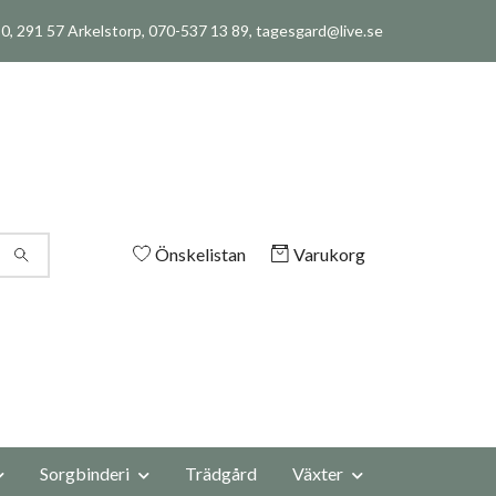
, 291 57 Arkelstorp, 070-537 13 89,
tagesgard@live.se
Önskelistan
Varukorg
Sorgbinderi
Trädgård
Växter