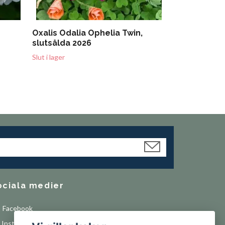
Oxalis Odalia Ophelia Twin,
slutsålda 2026
Slut i lager
ociala medier
Facebook
Instagram