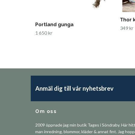
Thor 
Portland gunga
349 kr
1 650 kr
Anmäl dig till vår nyhetsbrev
Om oss
2009 öppnade jag min butik Tages i Söndraby. Här hit
man inredning, blommor, kläder & annat fint. Jag hop