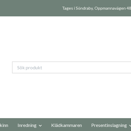
Tages i Söndraby, Oppmannavägen 480
kinn
Inredning
Klädkammaren
Presentinslagning