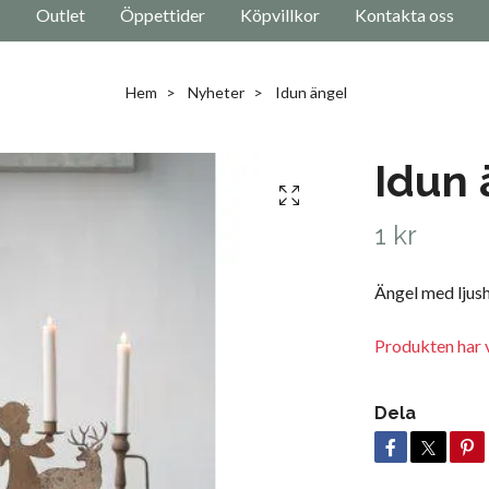
Outlet
Öppettider
Köpvillkor
Kontakta oss
Hem
Nyheter
Idun ängel
Idun 
1 kr
Ängel med ljushå
Produkten har v
Dela