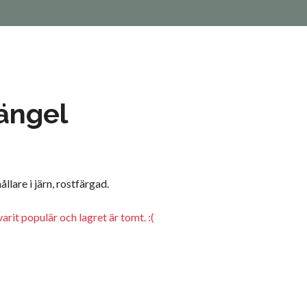
ängel
llare i järn, rostfärgad.
arit populär och lagret är tomt. :(