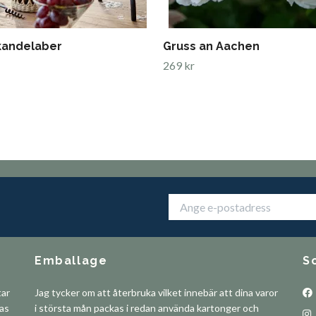
kandelaber
Gruss an Aachen
269 kr
Emballage
S
tar
Jag tycker om att återbruka vilket innebär att dina varor
pas
i största mån packas i redan använda kartonger och