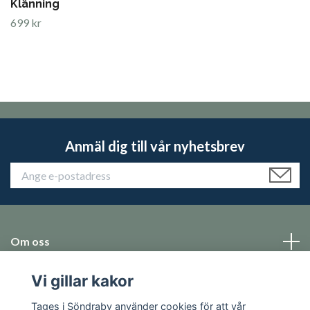
Klänning
699 kr
Anmäl dig till vår nyhetsbrev
Om oss
Vi gillar kakor
Emballage
Tages i Söndraby använder cookies för att vår