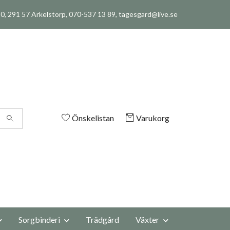
, 291 57 Arkelstorp, 070-537 13 89,
tagesgard@live.se
Önskelistan
Varukorg
Sorgbinderi
Trädgård
Växter