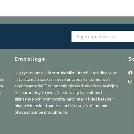
Emballage
S
tar
Jag tycker om att återbruka vilket innebär att dina varor
pas
i största mån packas i redan använda kartonger och
om
skyddsmaterial. Det innebär minskad påverkan på miljön.
m
Hållbarhet ingår i min affärsidé. Jag har valt bort
glänsande och blomtryckta kartonger då det betyder
ökade inköpskostnader som i sin tur vilket innebär
ökade priser på produkterna.