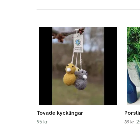
Tovade kycklingar
Porsli
95 kr
2
39 kr