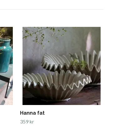
Loke krok
69 kr
Hanna fat
359 kr