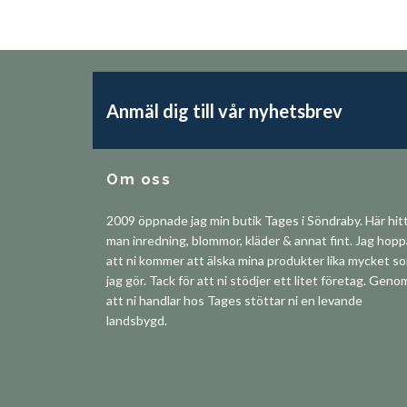
Anmäl dig till vår nyhetsbrev
Om oss
2009 öppnade jag min butik Tages i Söndraby. Här hit
man inredning, blommor, kläder & annat fint. Jag hop
att ni kommer att älska mina produkter lika mycket s
jag gör. Tack för att ni stödjer ett litet företag. Geno
att ni handlar hos Tages stöttar ni en levande
landsbygd.