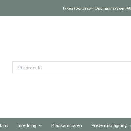
Tages i Söndraby, Oppmannavägen 480
kinn
Inredning
Klädkammaren
Presentinslagning