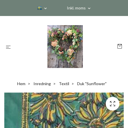
Inkl. moms
Hem
Inredning
Textil
Duk "Sunflower"