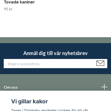
Tovade kaniner
95 kr
Anmäl dig till vår nyhetsbrev
Om oss
Vi gillar kakor
Emballage
Tages i Söndraby använder cookies för att vår