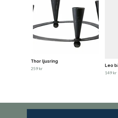
Thor ljusring
Leo b
259 kr
149 kr