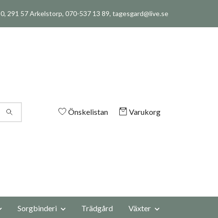
, 291 57 Arkelstorp, 070-537 13 89,
tagesgard@live.se
Önskelistan
Varukorg
Sorgbinderi
Trädgård
Växter