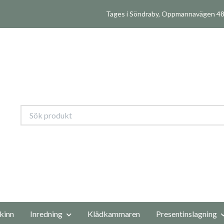
Tages i Söndraby, Oppmannavägen 480
kinn
Inredning
Klädkammaren
Presentinslagning