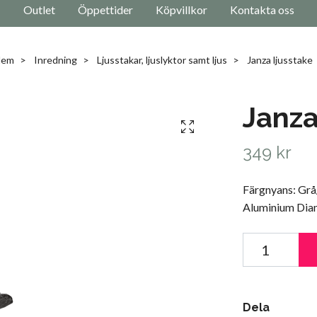
Outlet
Öppettider
Köpvillkor
Kontakta oss
Hem
Inredning
Ljusstakar, ljuslyktor samt ljus
Janza ljusstake
Janza
349 kr
Färgnyans: Grå/
Aluminium Dia
Dela