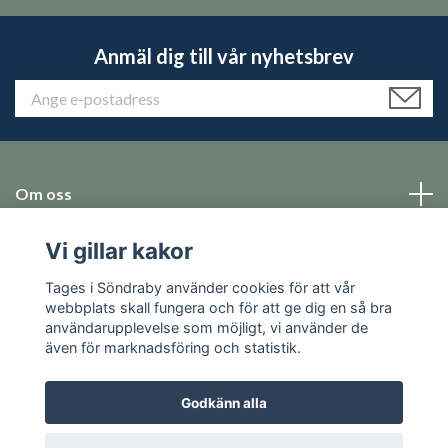
Anmäl dig till vår nyhetsbrev
Om oss
Vi gillar kakor
Emballage
Tages i Söndraby använder cookies för att vår
Sociala medier
webbplats skall fungera och för att ge dig en så bra
användarupplevelse som möjligt, vi använder de
även för marknadsföring och statistik.
Godkänn alla
© 2026 Tages i Söndraby