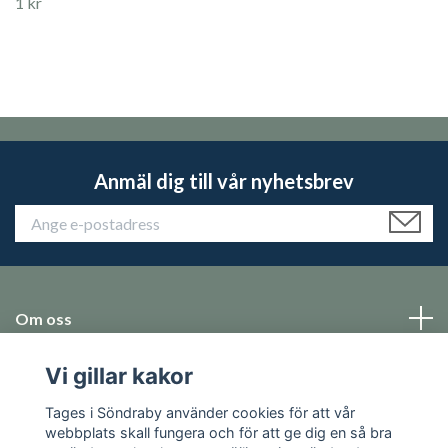
1 kr
Anmäl dig till vår nyhetsbrev
Om oss
Vi gillar kakor
Emballage
Tages i Söndraby använder cookies för att vår
Sociala medier
webbplats skall fungera och för att ge dig en så bra