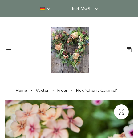
Inkl. MwSt.
Home
Växter
Fröer
Flox "Cherry Caramel"