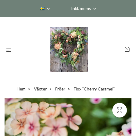
Inkl. moms
Hem
Växter
Fröer
Flox "Cherry Caramel"