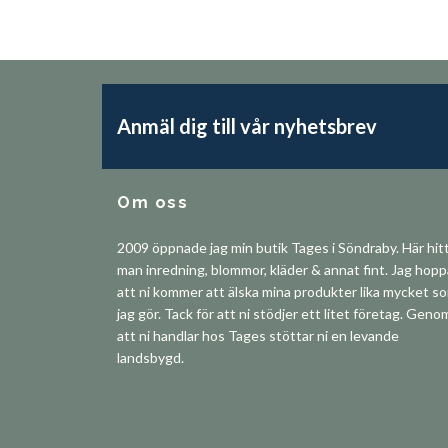
Anmäl dig till vår nyhetsbrev
Om oss
2009 öppnade jag min butik Tages i Söndraby. Här hit
man inredning, blommor, kläder & annat fint. Jag hop
att ni kommer att älska mina produkter lika mycket s
jag gör. Tack för att ni stödjer ett litet företag. Geno
att ni handlar hos Tages stöttar ni en levande
landsbygd.