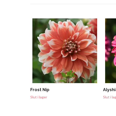
Frost Nip
Alyshi
Slut i lager
Slut i la