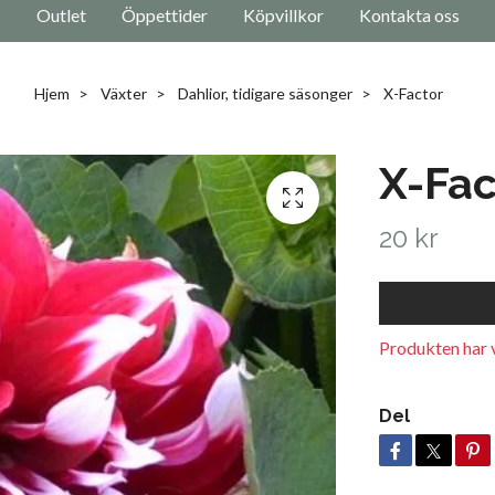
Outlet
Öppettider
Köpvillkor
Kontakta oss
Hjem
Växter
Dahlior, tidigare säsonger
X-Factor
X-Fac
20 kr
Produkten har v
Del