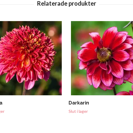
a
Darkarin
ger
Slut i lager