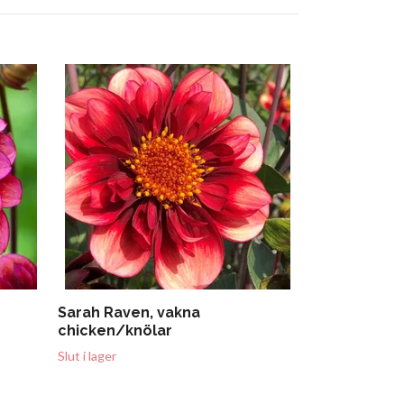
Sturm Sweet
Slut i lager
Sarah Raven, vakna
chicken/knölar
Slut i lager