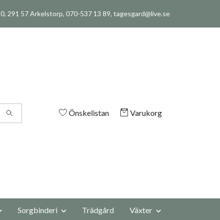
, 291 57 Arkelstorp, 070-537 13 89,
tagesgard@live.se
Önskelistan
Varukorg
Sorgbinderi
Trädgård
Växter