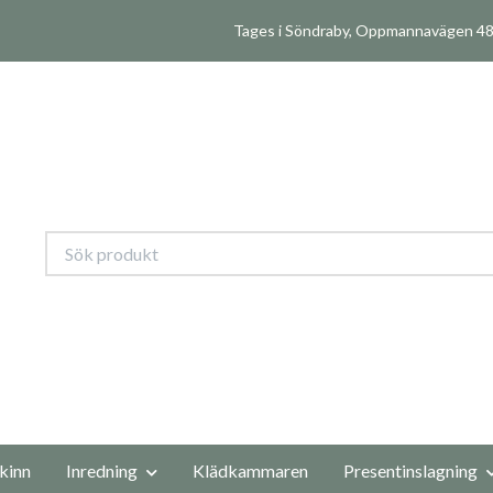
Tages i Söndraby, Oppmannavägen 480
kinn
Inredning
Klädkammaren
Presentinslagning