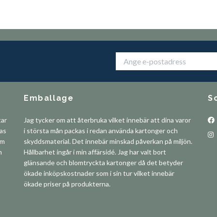
Emballage
S
tar
Jag tycker om att återbruka vilket innebär att dina varor
pas
i största mån packas i redan använda kartonger och
om
skyddsmaterial. Det innebär minskad påverkan på miljön.
m
Hållbarhet ingår i min affärsidé. Jag har valt bort
glänsande och blomtryckta kartonger då det betyder
ökade inköpskostnader som i sin tur vilket innebär
ökade priser på produkterna.