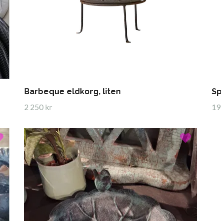
Barbeque eldkorg, liten
Sp
2 250 kr
19