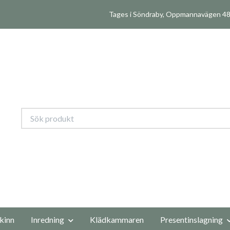
Tages i Söndraby, Oppmannavägen 480
kinn
Inredning
Klädkammaren
Presentinslagning