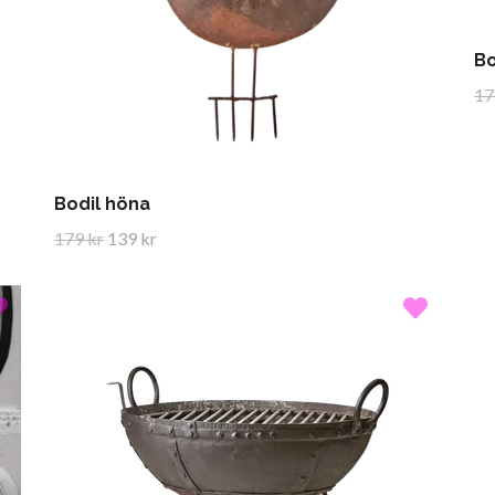
Bo
17
Bodil höna
179 kr
139 kr