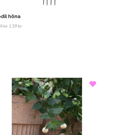
dil höna
9 kr
139 kr