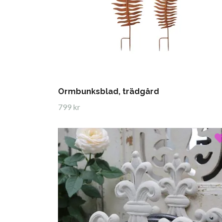
Ormbunksblad, trädgård
799 kr