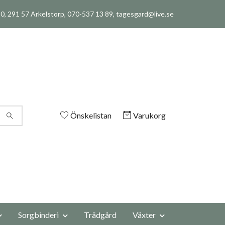
, 291 57 Arkelstorp, 070-537 13 89,
tagesgard@live.se
Önskelistan
Varukorg
Sorgbinderi
Trädgård
Växter