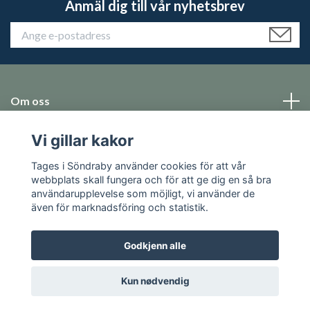
Anmäl dig till vår nyhetsbrev
Om oss
Vi gillar kakor
Emballage
Tages i Söndraby använder cookies för att vår
Sosiale medier
webbplats skall fungera och för att ge dig en så bra
användarupplevelse som möjligt, vi använder de
även för marknadsföring och statistik.
Godkjenn alle
© 2026 Tages i Söndraby
Kun nødvendig