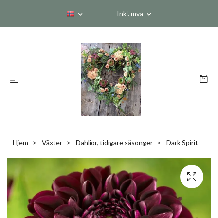
Inkl. mva
Hjem
Växter
Dahlior, tidigare säsonger
Dark Spirit