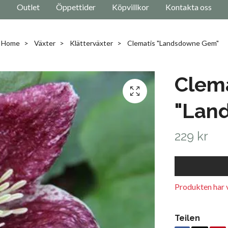
Outlet
Öppettider
Köpvillkor
Kontakta oss
Home
Växter
Klätterväxter
Clematis "Landsdowne Gem"
Clem
"Lan
229 kr
Produkten har v
Teilen