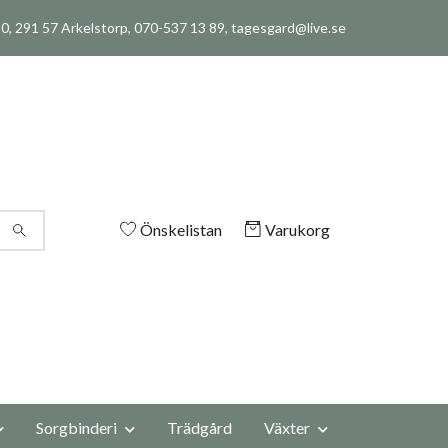
, 291 57 Arkelstorp, 070-537 13 89,
tagesgard@live.se
Önskelistan
Varukorg
Sorgbinderi
Trädgård
Växter