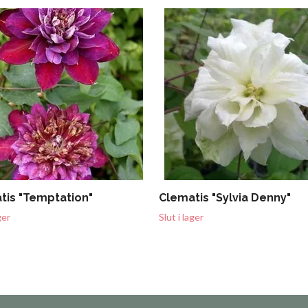
tis "Temptation"
Clematis "Sylvia Denny"
ger
Slut i lager