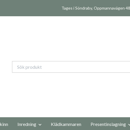
Tages i Söndraby, Oppmannavägen 480
kinn
Inredning
Klädkammaren
Presentinslagning