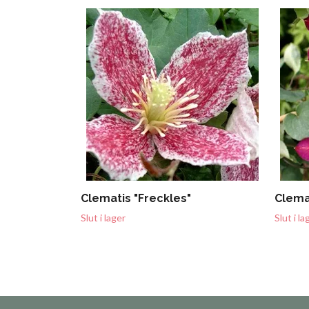
Clematis "Freckles"
Clema
Slut i lager
Slut i la