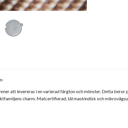
cm
tt levereras i en varierad färgton och mönster. Detta beror på
uktfamiljens charm. Matcertifierad, tål maskindisk och mikrovågsu