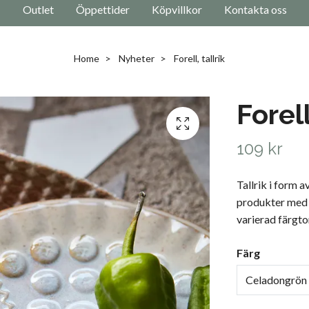
Outlet
Öppettider
Köpvillkor
Kontakta oss
Home
Nyheter
Forell, tallrik
Forell
109 kr
Tallrik i form 
produkter med 
varierad färgto
Färg
Celadongrön