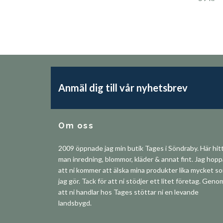
Anmäl dig till vår nyhetsbrev
Om oss
2009 öppnade jag min butik Tages i Söndraby. Här hit
man inredning, blommor, kläder & annat fint. Jag hop
att ni kommer att älska mina produkter lika mycket s
jag gör. Tack för att ni stödjer ett litet företag. Geno
att ni handlar hos Tages stöttar ni en levande
landsbygd.