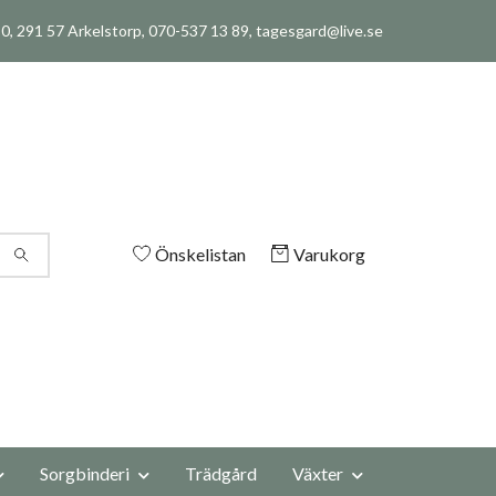
, 291 57 Arkelstorp, 070-537 13 89,
tagesgard@live.se
Önskelistan
Varukorg
Sorgbinderi
Trädgård
Växter