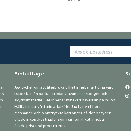
Emballage
S
tar
Jag tycker om att återbruka vilket innebär att dina varor
pas
i största mån packas i redan använda kartonger och
om
skyddsmaterial. Det innebär minskad påverkan på miljön.
m
Hållbarhet ingår i min affärsidé. Jag har valt bort
glänsande och blomtryckta kartonger då det betyder
ökade inköpskostnader som i sin tur vilket innebär
ökade priser på produkterna.