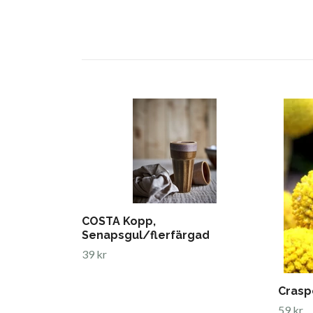
COSTA Kopp,
Senapsgul/flerfärgad
39 kr
Crasp
59 kr