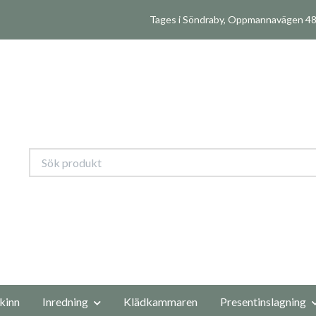
Tages i Söndraby, Oppmannavägen 480
kinn
Inredning
Klädkammaren
Presentinslagning