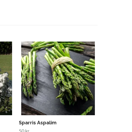
Urnkrans hjä
2 500 kr
Sparris Aspalim
50 kr