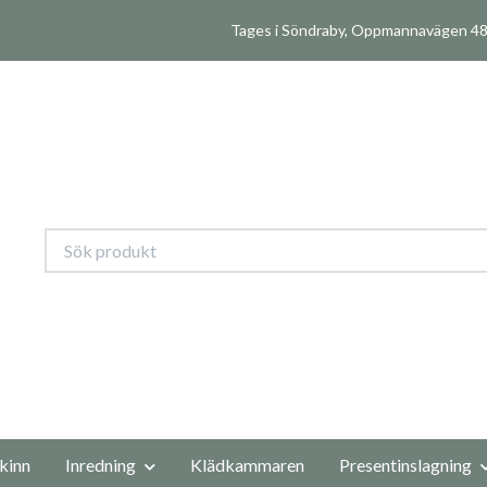
Tages i Söndraby, Oppmannavägen 480
kinn
Inredning
Klädkammaren
Presentinslagning