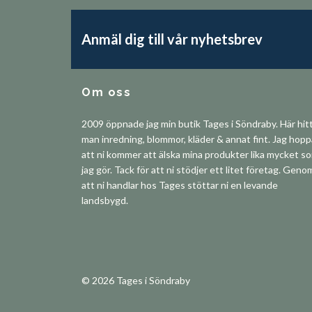
Anmäl dig till vår nyhetsbrev
Om oss
2009 öppnade jag min butik Tages i Söndraby. Här hit
man inredning, blommor, kläder & annat fint. Jag hop
att ni kommer att älska mina produkter lika mycket s
jag gör. Tack för att ni stödjer ett litet företag. Geno
att ni handlar hos Tages stöttar ni en levande
landsbygd.
© 2026 Tages i Söndraby