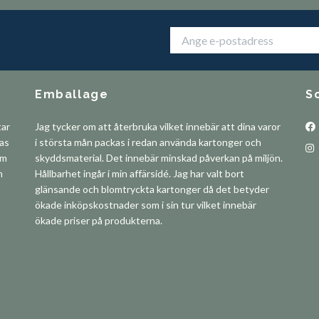
Emballage
S
tar
Jag tycker om att återbruka vilket innebär att dina varor
pas
i största mån packas i redan använda kartonger och
om
skyddsmaterial. Det innebär minskad påverkan på miljön.
m
Hållbarhet ingår i min affärsidé. Jag har valt bort
glänsande och blomtryckta kartonger då det betyder
ökade inköpskostnader som i sin tur vilket innebär
ökade priser på produkterna.