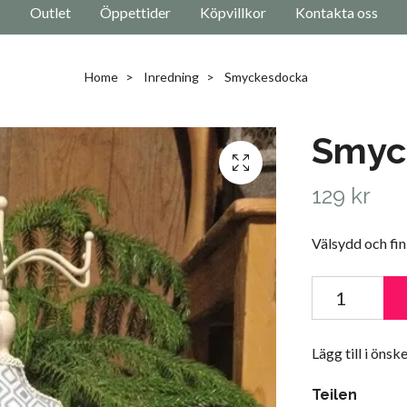
Outlet
Öppettider
Köpvillkor
Kontakta oss
Home
Inredning
Smyckesdocka
Smyc
129 kr
Välsydd och fin
Lägg till i önske
Teilen