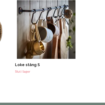
Pose
249 kr
Loke stång S
Slut i lager