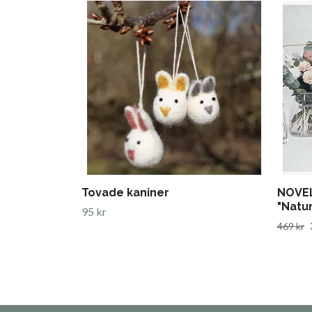
Tovade kaniner
NOVEL
"Natur
95 kr
469 kr