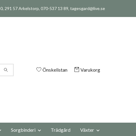
, 291 57 Arkelstorp, 070-537 13 89,
tagesgard@live.se
Önskelistan
Varukorg
Sorgbinderi
Trädgård
Växter