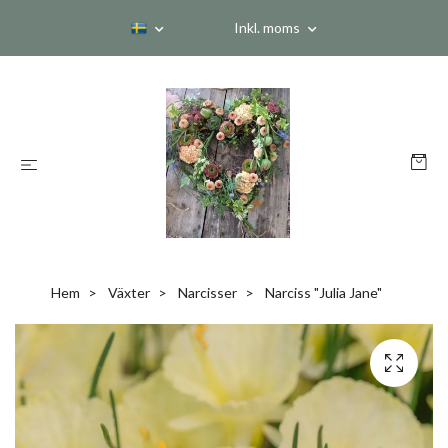
Inkl. moms
Hem
Växter
Narcisser
Narciss "Julia Jane"