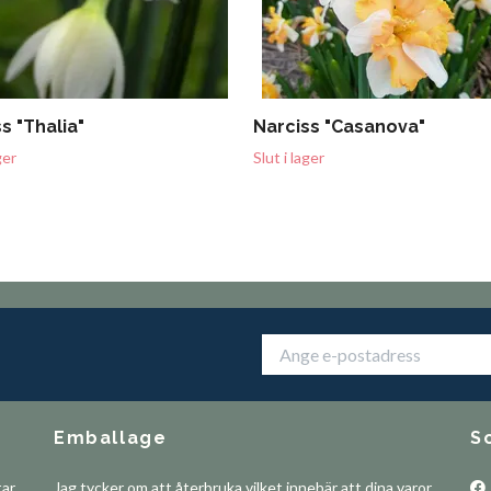
s "Thalia"
Narciss "Casanova"
ger
Slut i lager
Emballage
S
tar
Jag tycker om att återbruka vilket innebär att dina varor