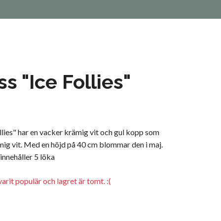
ss "Ice Follies"
llies" har en vacker krämig vit och gul kopp som
ämig vit. Med en höjd på 40 cm blommar den i maj.
nnehåller 5 löka
arit populär och lagret är tomt. :(