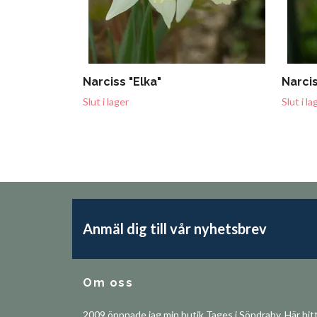
Narciss "Elka"
Narcis
Slut i lager
Slut i la
Anmäl dig till vår nyhetsbrev
Om oss
2009 öppnade jag min butik Tages i Söndraby. Här hit