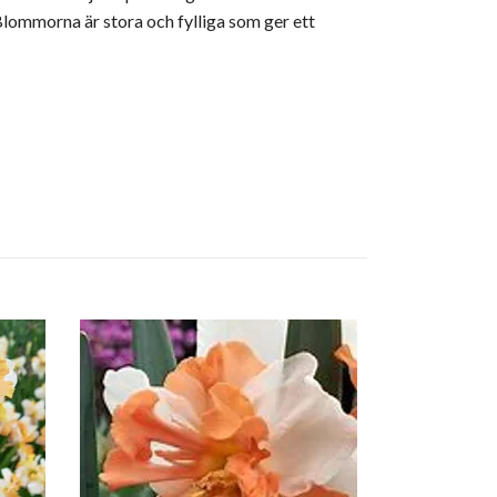
Blommorna är stora och fylliga som ger ett
Narciss "Win
Slut i lager