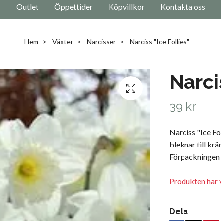
Outlet
Öppettider
Köpvillkor
Kontakta oss
Hem
Växter
Narcisser
Narciss "Ice Follies"
Narci
39 kr
Narciss "Ice Fo
bleknar till kr
Förpackningen i
Produkten har v
Dela