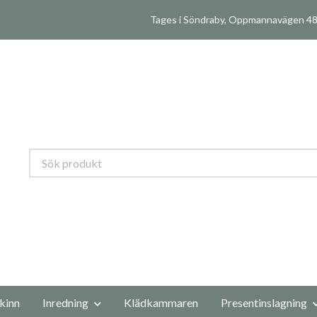
Tages i Söndraby, Oppmannavägen 480
kinn
Inredning
Klädkammaren
Presentinslagning