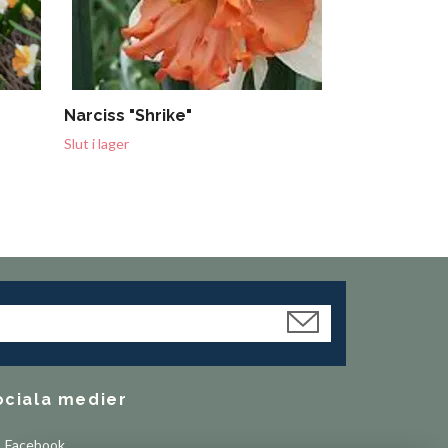
Narciss "Shrike"
Slut i lager
ociala medier
Facebook