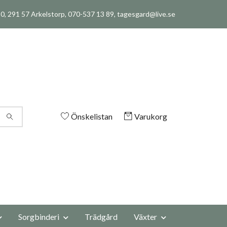
, 291 57 Arkelstorp, 070-537 13 89,
tagesgard@live.se
Önskelistan
Varukorg
Sorgbinderi
Trädgård
Växter