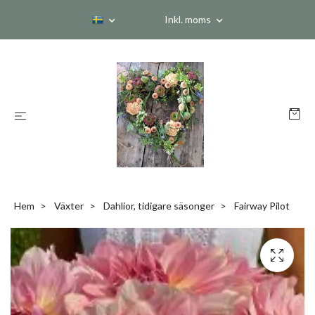
Inkl. moms
Hem
Växter
Dahlior, tidigare säsonger
Fairway Pilot