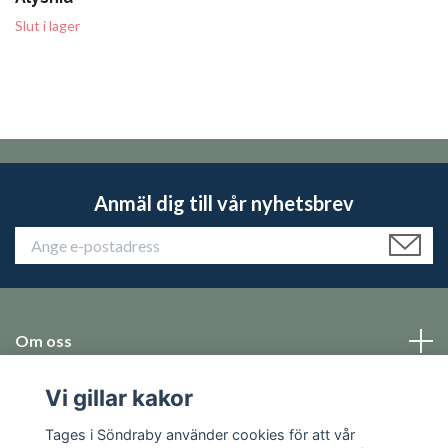
Slut i lager
Anmäl dig till vår nyhetsbrev
Om oss
Vi gillar kakor
Emballage
Tages i Söndraby använder cookies för att vår