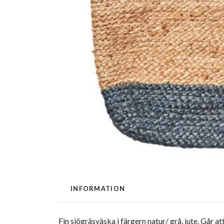
INFORMATION
Fin sjögräsväska i färgern natur/ grå, jute. Går a