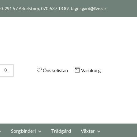
, 291 57 Arkelstorp, 070-537 13 89,
tagesgard@live.se
Önskelistan
Varukorg
Sorgbinderi
Trädgård
Växter