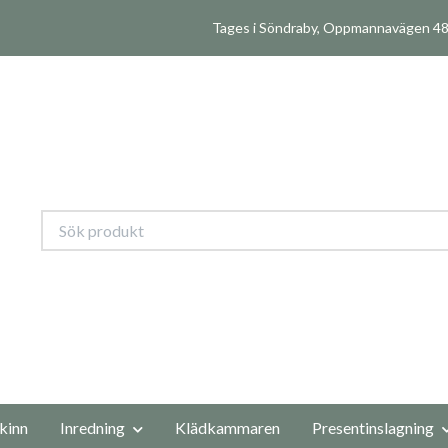
Tages i Söndraby, Oppmannavägen 480
kinn
Inredning
Klädkammaren
Presentinslagning