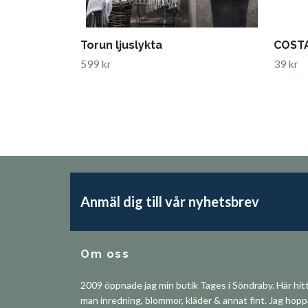
Torun ljuslykta
COSTA
599 kr
39 kr
Anmäl dig till vår nyhetsbrev
Om oss
2009 öppnade jag min butik Tages i Söndraby. Här hit
man inredning, blommor, kläder & annat fint. Jag hop