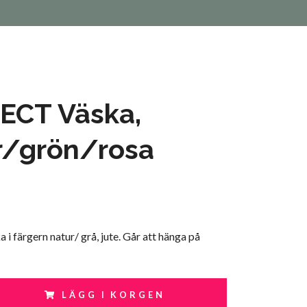
ECT Väska,
r/grön/rosa
 i färgern natur/ grå, jute. Går att hänga på
LÄGG I KORGEN