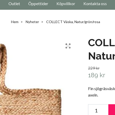
Outlet
Öppettider
Köpvillkor
Kontakta oss
Hem
Nyheter
COLLECT Väska, Natur/grön/rosa
COLL
Natu
229 kr
189 kr
Fin sjögräsväska
axeln.