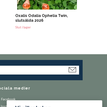
Oxalis Odalia Ophelia Twin,
slutsålda 2026
Slut i lager
ociala medier
Facebook
Instagram