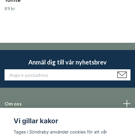
Tomte
89 kr
Anmäl dig till vår nyhetsbrev
Om oss
Vi gillar kakor
Emballage
Tages i Söndraby använder cookies för att vår